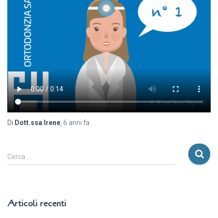
Di
Dott.ssa Irene
,
6 anni
fa
R
Cerca …
i
c
e
r
Articoli recenti
c
a