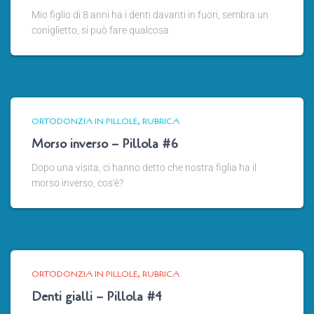
Mio figlio di 8 anni ha i denti davanti in fuori, sembra un
coniglietto, si può fare qualcosa
ORTODONZIA IN PILLOLE
RUBRICA
Morso inverso – Pillola #6
Dopo una visita, ci hanno detto che nostra figlia ha il
morso inverso, cos'è?
ORTODONZIA IN PILLOLE
RUBRICA
Denti gialli – Pillola #4