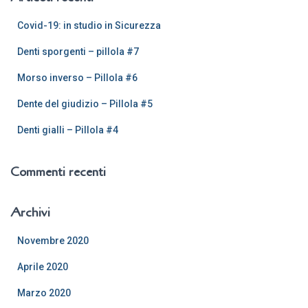
c
a
Covid-19: in studio in Sicurezza
p
e
Denti sporgenti – pillola #7
r
:
Morso inverso – Pillola #6
Dente del giudizio – Pillola #5
Denti gialli – Pillola #4
Commenti recenti
Archivi
Novembre 2020
Aprile 2020
Marzo 2020