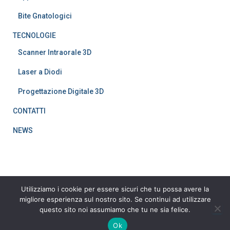
Bite Gnatologici
TECNOLOGIE
Scanner Intraorale 3D
Laser a Diodi
Progettazione Digitale 3D
CONTATTI
NEWS
Utilizziamo i cookie per essere sicuri che tu possa avere la
migliore esperienza sul nostro sito. Se continui ad utilizzare
questo sito noi assumiamo che tu ne sia felice.
Hestia | Sviluppato da
ThemeIsle
Ok