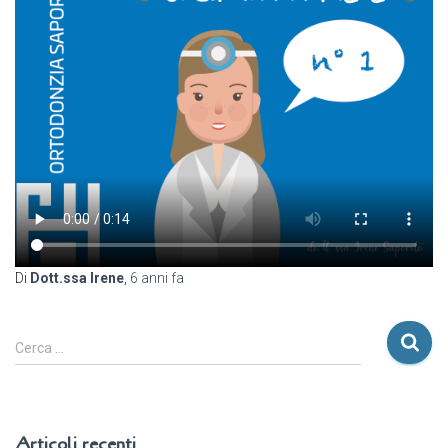
Di
Dott.ssa Irene
,
6 anni
fa
R
Cerca …
i
c
e
r
Articoli recenti